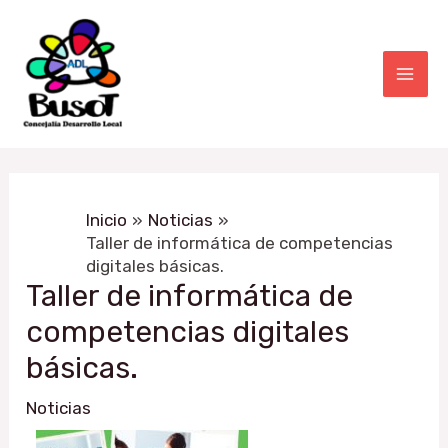
Ir
Navegación
Mai
al
de
Men
contenido
entradas
Inicio
Noticias
Taller de informática de competencias
digitales básicas.
Taller de informática de
competencias digitales
básicas.
Noticias