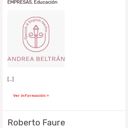
EMPRESAS
,
Educación
[…]
Ver información »
Roberto
Roberto Faure
Faure