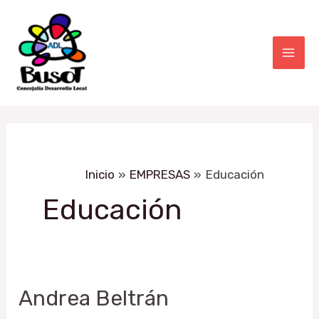
Ir
Mai
al
Men
contenido
Inicio
EMPRESAS
Educación
Educación
Andrea
Andrea Beltrán
Beltrán