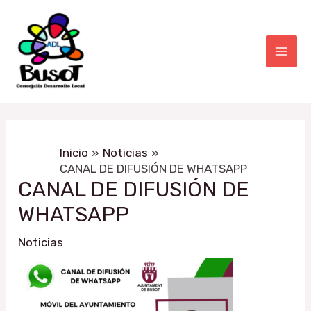
Ir
Navegación
Mai
al
de
Men
contenido
entradas
Inicio
Noticias
CANAL DE DIFUSIÓN DE WHATSAPP
CANAL DE DIFUSIÓN DE
WHATSAPP
Noticias