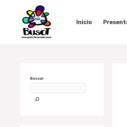
Ir
Naveg
al
de
contenido
Inicio
Present
entra
Buscar