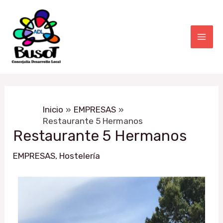
Ir
Navegación
Mai
al
de
Men
contenido
entradas
Inicio
EMPRESAS
Restaurante 5 Hermanos
Restaurante 5 Hermanos
EMPRESAS
,
Hostelería