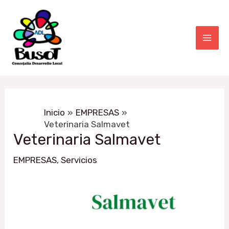
Ir
Navegación
Mai
al
de
Men
contenido
entradas
Inicio
EMPRESAS
Veterinaria Salmavet
Veterinaria Salmavet
EMPRESAS
,
Servicios