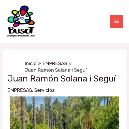
Ir
Navegación
Mai
al
de
Men
contenido
entradas
Inicio
EMPRESAS
Juan Ramón Solana i Seguí
Juan Ramón Solana i Seguí
EMPRESAS
,
Servicios