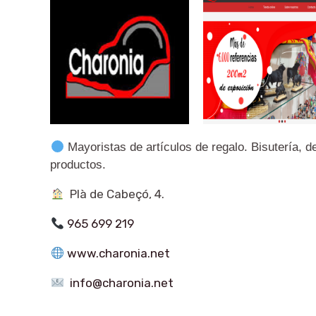
Mayoristas de artículos de regalo. Bisutería, d
productos.
P
là de Cabeçó, 4
.
965 699 219
www.charonia.net
info@charonia.net