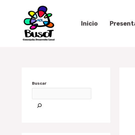
Ir
Naveg
al
de
contenido
Inicio
Present
entra
Buscar