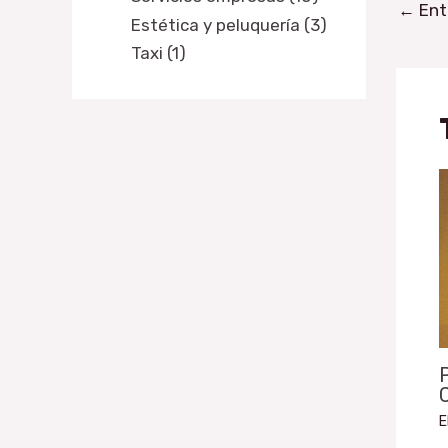
←
Ent
Estética y peluquería (3)
Taxi (1)
P
C
E